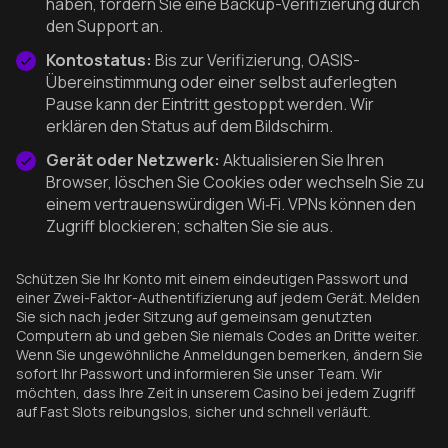
haben, fordern Sie eine Backup-Verifizierung durch
den Support an.
Kontostatus:
Bis zur Verifizierung, OASIS-
Übereinstimmung oder einer selbst auferlegten
Pause kann der Eintritt gestoppt werden. Wir
erklären den Status auf dem Bildschirm.
Gerät oder Netzwerk:
Aktualisieren Sie Ihren
Browser, löschen Sie Cookies oder wechseln Sie zu
einem vertrauenswürdigen Wi‑Fi. VPNs können den
Zugriff blockieren; schalten Sie sie aus.
Schützen Sie Ihr Konto mit einem eindeutigen Passwort und
einer Zwei-Faktor-Authentifizierung auf jedem Gerät. Melden
Sie sich nach jeder Sitzung auf gemeinsam genutzten
Computern ab und geben Sie niemals Codes an Dritte weiter.
Wenn Sie ungewöhnliche Anmeldungen bemerken, ändern Sie
sofort Ihr Passwort und informieren Sie unser Team. Wir
möchten, dass Ihre Zeit in unserem Casino bei jedem Zugriff
auf Fast Slots reibungslos, sicher und schnell verläuft.