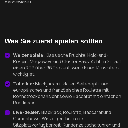
€ abgewickelt.
Was Sie zuerst spielen sollten
Walzenspiele:
Klassische Früchte, Hold-and-
Respin, Megaways und Cluster Pays. Achten Sie auf
einen RTP über 96 Prozent, wenn Ihnen Konsistenz
wichtig ist.
Tabellen:
Blackjack mit klaren Seitenoptionen,
europäisches und französisches Roulette mit
Rennstreckenansicht sowie Baccarat mit einfachen
Roadmaps.
Live-dealer:
Blackjack, Roulette, Baccarat und
Gameshows. Wir zeigen Ihnen die
Sitzplatzverfügbarkeit, Rundenzeitschaltuhren und