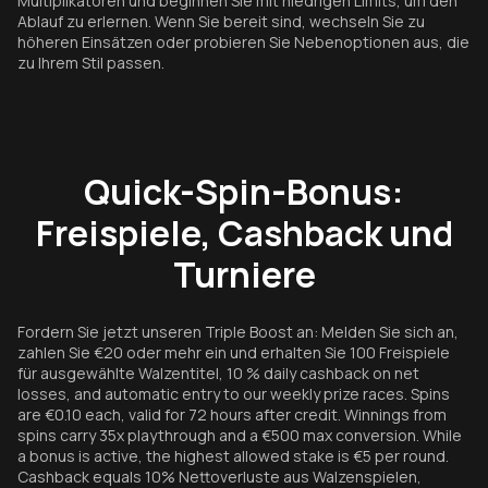
Multiplikatoren und beginnen Sie mit niedrigen Limits, um den
Ablauf zu erlernen. Wenn Sie bereit sind, wechseln Sie zu
höheren Einsätzen oder probieren Sie Nebenoptionen aus, die
zu Ihrem Stil passen.
Quick-Spin-Bonus:
Freispiele, Cashback und
Turniere
Fordern Sie jetzt unseren Triple Boost an: Melden Sie sich an,
zahlen Sie €20 oder mehr ein und erhalten Sie 100 Freispiele
für ausgewählte Walzentitel, 10 % daily cashback on net
losses, and automatic entry to our weekly prize races. Spins
are €0.10 each, valid for 72 hours after credit. Winnings from
spins carry 35x playthrough and a €500 max conversion. While
a bonus is active, the highest allowed stake is €5 per round.
Cashback equals 10% Nettoverluste aus Walzenspielen,