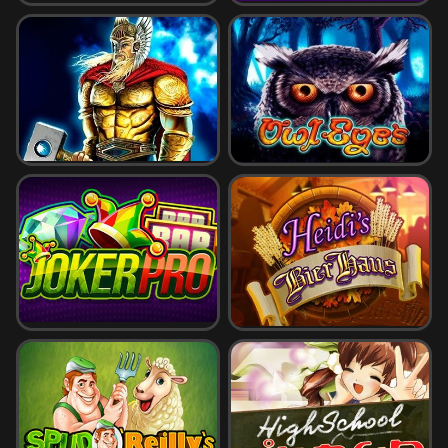
Wo Sie neue Codes finden
Mobile App für Rapid Reel-Spiele auf Android, iOS und
mehr
Einrichten für Geschwindigkeit auf allen Geräten
Werden Sie VIP bei Fast Slots: Greifen Sie auf exklusive
Prämien zu
Sicherheit bei schnellen Spielautomaten: Sichere
Zahlungen und Spielerschutz
Zahlungsschutz und Kontoschutz
Verantwortungsvolles Spielen: Grenzen,
Risikokontrolle und 18+-Richtlinie
Grenzen, die Sie festlegen können
Quick-Spin-Reel-Spiele: Praktischer Aufbau und
Auswahl
Checkliste für flotte Sitzungen einrichten